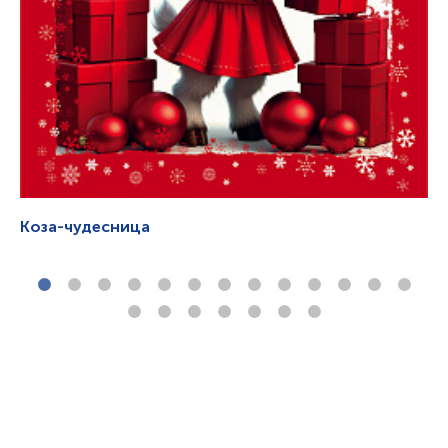
Коза-чудесница
Хр